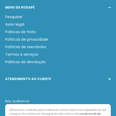
MENU DE RODAPÉ
Pesquisar
Aviso legal
Politicas de frete
Políticas de privacidade
Políticas de reembolso
Termos e serviços
Politicas de devolução
ATENDIMENTO AO CLIENTE
Telefone:
(31) 97231-0749
WhatsApp:
(31) 97231-0749
Nós aceitamos
E-mail:
contato@lojabarak.com.br
Utilizamos cookies para melhorar nosso site e sua experiência de
compra. Ao continuar navegando em nosso site,
você está de