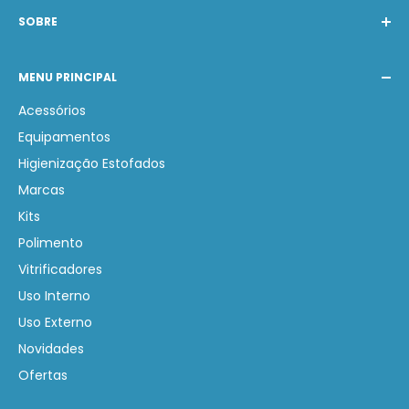
SOBRE
A Barak Produtos Automotivos atende com os
MENU PRINCIPAL
melhores produtos nacionais e internacionais de
Estética Automotiva. Nosso compromisso é auxiliar na
Acessórios
compra de produtos corretos gerando economia e
Equipamentos
lucratividade.
Higienização Estofados
Marcas
Kits
Polimento
Vitrificadores
Uso Interno
Uso Externo
Novidades
Ofertas