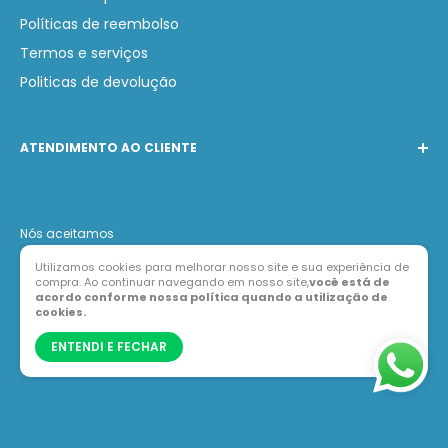
Políticas de reembolso
Termos e serviços
Politicas de devolução
ATENDIMENTO AO CLIENTE
Telefone:
(31) 97231-0749
WhatsApp:
(31) 97231-0749
Nós aceitamos
E-mail:
contato@lojabarak.com.br
Utilizamos cookies para melhorar nosso site e sua experiência de
compra. Ao continuar navegando em nosso site,
você está de
acordo conforme nossa política quando a utilização de
cookies.
ENTENDI E FECHAR
© Loja Barak
44.557.389/0001-46