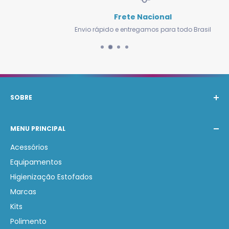
Frete Nacional
Envio rápido e entregamos para todo Brasil
SOBRE
A Barak Produtos Automotivos atende com os
MENU PRINCIPAL
melhores produtos nacionais e internacionais de
Estética Automotiva. Nosso compromisso é auxiliar na
Acessórios
compra de produtos corretos gerando economia e
Equipamentos
lucratividade.
Higienização Estofados
Marcas
Kits
Polimento