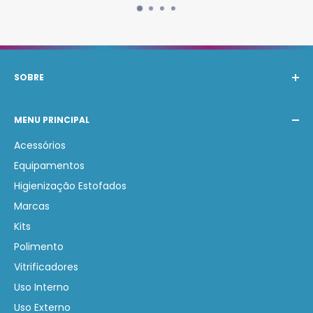
SOBRE
A Barak Produtos Automotivos atende com os
MENU PRINCIPAL
melhores produtos nacionais e internacionais de
Estética Automotiva. Nosso compromisso é auxiliar na
Acessórios
compra de produtos corretos gerando economia e
Equipamentos
lucratividade.
Higienização Estofados
Marcas
Kits
Polimento
Vitrificadores
Uso Interno
Uso Externo