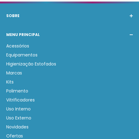
SOBRE
A Barak Produtos Automotivos atende com os
MENU PRINCIPAL
melhores produtos nacionais e internacionais de
Estética Automotiva. Nosso compromisso é auxiliar na
Acessórios
compra de produtos corretos gerando economia e
Equipamentos
lucratividade.
Higienização Estofados
Marcas
Kits
Polimento
Vitrificadores
Uso Interno
Uso Externo
Novidades
Ofertas