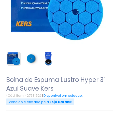
Boina de Espuma Lustro Hyper 3"
Azul Suave Kers
(Cód. Item 42768152)
|
Disponível em estoque.
Vendido e enviado pela
Loja Barak©