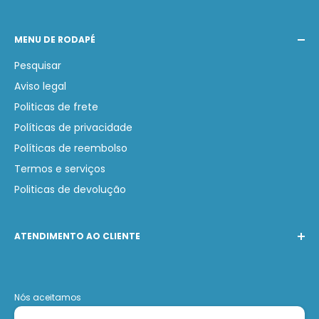
MENU DE RODAPÉ
Pesquisar
Aviso legal
Politicas de frete
Políticas de privacidade
Políticas de reembolso
Termos e serviços
Politicas de devolução
ATENDIMENTO AO CLIENTE
Telefone:
(31) 97231-0749
WhatsApp:
(31) 97231-0749
Nós aceitamos
E-mail:
contato@lojabarak.com.br