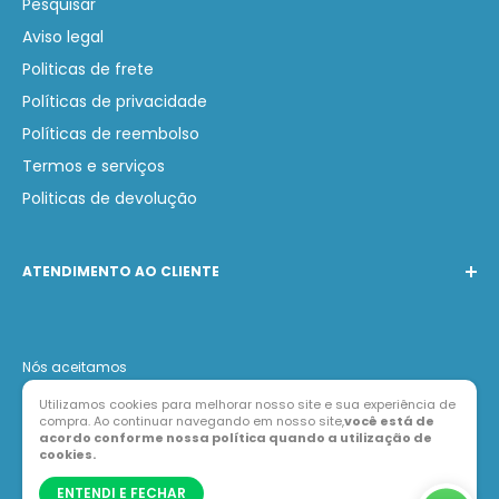
Pesquisar
Aviso legal
Politicas de frete
Políticas de privacidade
Políticas de reembolso
Termos e serviços
Politicas de devolução
ATENDIMENTO AO CLIENTE
Telefone:
(31) 97231-0749
WhatsApp:
(31) 97231-0749
Nós aceitamos
E-mail:
contato@lojabarak.com.br
Utilizamos cookies para melhorar nosso site e sua experiência de
compra. Ao continuar navegando em nosso site,
você está de
acordo conforme nossa política quando a utilização de
cookies.
ENTENDI E FECHAR
© Loja Barak