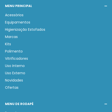
MENU PRINCIPAL
melhores produtos nacionais e internacionais de
Estética Automotiva. Nosso compromisso é auxiliar na
Acessórios
compra de produtos corretos gerando economia e
Equipamentos
lucratividade.
Higienização Estofados
Marcas
Kits
Polimento
Vitrificadores
Uso Interno
Uso Externo
Novidades
Ofertas
MENU DE RODAPÉ