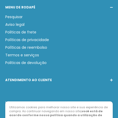
MENU DE RODAPÉ
Pesquisar
Aviso legal
Politicas de frete
Políticas de privacidade
Políticas de reembolso
Termos e serviços
Politicas de devolução
ATENDIMENTO AO CLIENTE
Telefone:
(31) 97231-0749
WhatsApp:
(31) 97231-0749
Nós aceitamos
E-mail:
contato@lojabarak.com.br
Utilizamos cookies para melhorar nosso site e sua experiência de
compra. Ao continuar navegando em nosso site,
você está de
acordo conforme nossa política quando a utilização de