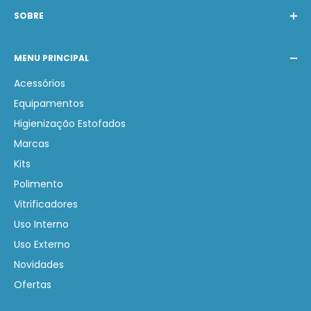
SOBRE
A Barak Produtos Automotivos atende com os
MENU PRINCIPAL
melhores produtos nacionais e internacionais de
Estética Automotiva. Nosso compromisso é auxiliar na
Acessórios
compra de produtos corretos gerando economia e
Equipamentos
lucratividade.
Higienização Estofados
Marcas
Kits
Polimento
Vitrificadores
Uso Interno
Uso Externo
Novidades
Ofertas