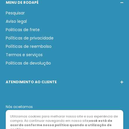
MENU DE RODAPÉ
Pesquisar
Aviso legal
Politicas de frete
Políticas de privacidade
Políticas de reembolso
Termos e serviços
Politicas de devolução
ATENDIMENTO AO CLIENTE
Telefone:
(31) 97231-0749
WhatsApp:
(31) 97231-0749
Nós aceitamos
E-mail:
contato@lojabarak.com.br
Utilizamos cookies para melhorar nosso site e sua experiência de
compra. Ao continuar navegando em nosso site,
você está de
acordo conforme nossa política quando a utilização de