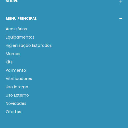
SOBRE
A Barak Produtos Automotivos atende com os
MENU PRINCIPAL
melhores produtos nacionais e internacionais de
Estética Automotiva. Nosso compromisso é auxiliar na
Acessórios
compra de produtos corretos gerando economia e
Equipamentos
lucratividade.
Higienização Estofados
Marcas
Kits
Polimento
Vitrificadores
Uso Interno
Uso Externo
Novidades
Ofertas